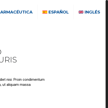
FARMACÉUTICA
ESPAÑOL
INGLÉS
D
URIS
diet nisi. Proin condimentum
m, ut aliquam massa.